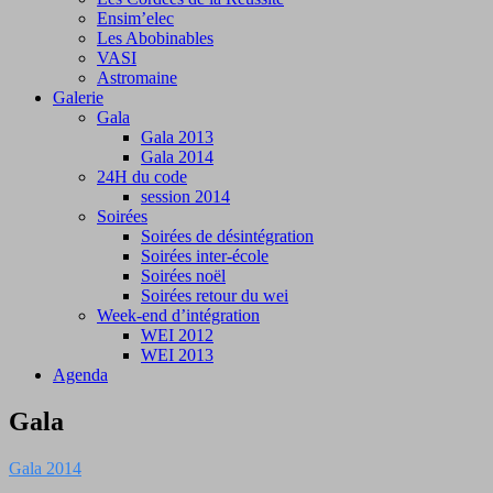
Ensim’elec
Les Abobinables
VASI
Astromaine
Galerie
Gala
Gala 2013
Gala 2014
24H du code
session 2014
Soirées
Soirées de désintégration
Soirées inter-école
Soirées noël
Soirées retour du wei
Week-end d’intégration
WEI 2012
WEI 2013
Agenda
Gala
Gala 2014