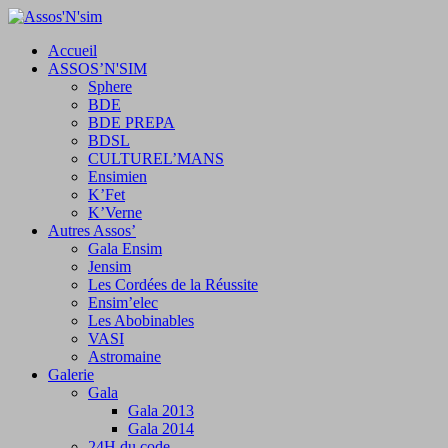
Accueil
ASSOS’N'SIM
Sphere
BDE
BDE PREPA
BDSL
CULTUREL’MANS
Ensimien
K’Fet
K’Verne
Autres Assos’
Gala Ensim
Jensim
Les Cordées de la Réussite
Ensim’elec
Les Abobinables
VASI
Astromaine
Galerie
Gala
Gala 2013
Gala 2014
24H du code