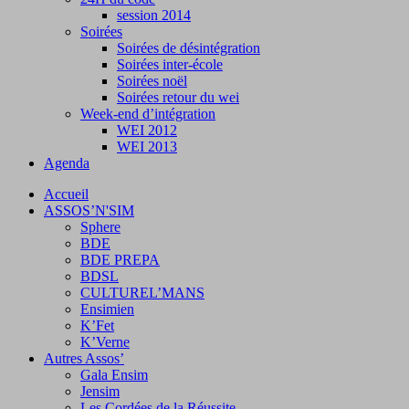
session 2014
Soirées
Soirées de désintégration
Soirées inter-école
Soirées noël
Soirées retour du wei
Week-end d’intégration
WEI 2012
WEI 2013
Agenda
Accueil
ASSOS’N'SIM
Sphere
BDE
BDE PREPA
BDSL
CULTUREL’MANS
Ensimien
K’Fet
K’Verne
Autres Assos’
Gala Ensim
Jensim
Les Cordées de la Réussite